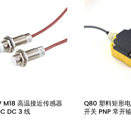
4V M18 高温接近传感器
Q80 塑料矩形
C DC 3 线
开关 PNP 常开