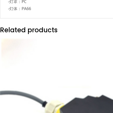
-灯罩：PC
-灯体：PA66
Related products