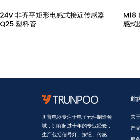
24V 非齐平矩形电感式接近传感器
M1
Q25 塑料管
感式圆
站
关
川普电器专注于电子元件制造领
域，拥有超过十年的专业经验，
产
生产包括信号灯、按钮、传感
服