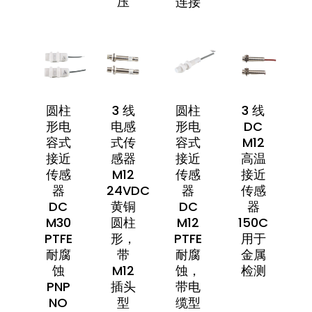
压
连接
圆柱
3 线
圆柱
3 线
形电
电感
形电
DC
容式
式传
容式
M12
接近
感器
接近
高温
传感
M12
传感
接近
器
24VDC
器
传感
DC
黄铜
DC
器
M30
圆柱
M12
150C
PTFE
形，
PTFE
用于
耐腐
带
耐腐
金属
蚀
M12
蚀，
检测
PNP
插头
带电
NO
型
缆型