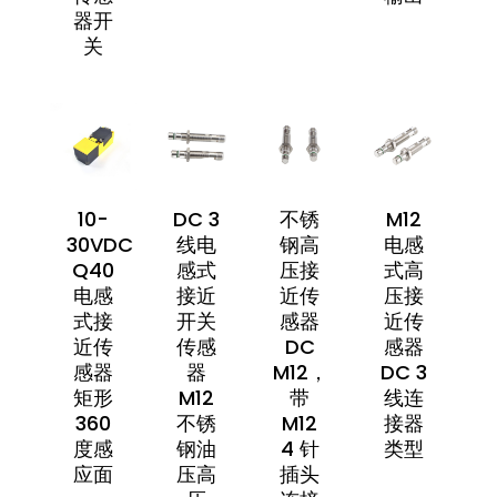
器开
关
10-
DC 3
不锈
M12
30VDC
线电
钢高
电感
Q40
感式
压接
式高
电感
接近
近传
压接
式接
开关
感器
近传
近传
传感
DC
感器
感器
器
M12，
DC 3
矩形
M12
带
线连
360
不锈
M12
接器
度感
钢油
4 针
类型
应面
压高
插头