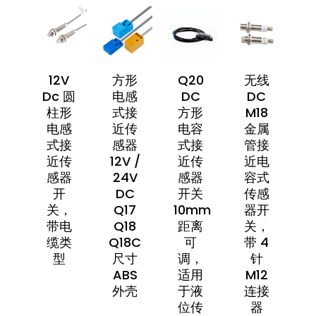
12V
方形
Q20
无线
Dc 圆
电感
DC
DC
柱形
式接
方形
M18
电感
近传
电容
金属
式接
感器
式接
管接
近传
12V /
近传
近电
感器
24V
感器
容式
开
DC
开关
传感
关，
Q17
10mm
器开
带电
Q18
距离
关，
缆类
Q18C
可
带 4
型
尺寸
调，
针
ABS
适用
M12
外壳
于液
连接
位传
器