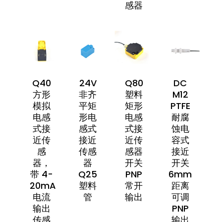
感器
Q40
24V
Q80
DC
方形
非齐
塑料
M12
模拟
平矩
矩形
PTFE
电感
形电
电感
耐腐
式接
感式
式接
蚀电
近传
接近
近传
容式
感
传感
感器
接近
器，
器
开关
开关
带 4-
Q25
PNP
6mm
20mA
塑料
常开
距离
电流
管
输出
可调
输出
PNP
传感
输出